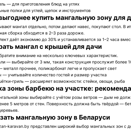
ль — для приготовления блюд на углях
ные полки для углей, щепок и инструментов
выгоднее купить мангальную зону для 
вают мангал отдельно, потом делают навес, покупают стол. В и
ная сборка обходится в 2–3 раза дороже.
лект даёт экономию до 30% и устанавливается за 1–2 часа вмес
рать мангал с крышей для дачи
братите внимание на несколько ключевых характеристик.
ли — выбирайте от 3 мм, такая конструкция прослужит более 1
 металл прочнее, поликарбонат легче и пропускает свет
 — учитывайте количество гостей и размер участка
шётки-гриль — расширяет возможности: стейки, овощи, рыба
ка зоны барбекю на участке: рекоменд
нгальной зоны выбирайте с учётом розы ветров — дым не долж
менее 5 метров от стен. Поверхность должна быть твёрдой — бе
деревьев.
азать мангальную зону в Беларуси
azan-karavan.by представлен широкий выбор мангальных зон с д