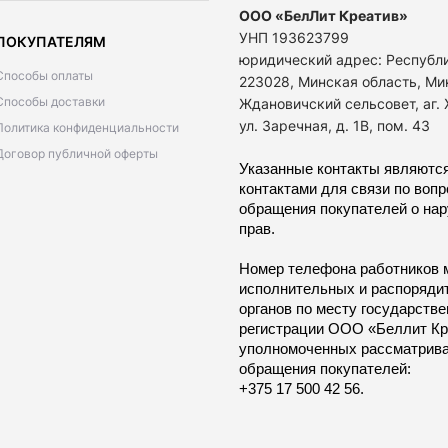
ООО «БелЛит Креатив»
УНП 193623799
ПОКУПАТЕЛЯМ
юридический адрес: Республ
Способы оплаты
223028, Минская область, Ми
Способы доставки
Ждановичский сельсовет, аг.
ул. Заречная, д. 1В, пом. 43
Политика конфиденциальности
Договор публичной оферты
Указанные контакты являются
контактами для связи по воп
обращения покупателей о на
прав.
Номер телефона работников 
исполнительных и распоряди
органов по месту государств
регистрации ООО «Беллит Кр
уполномоченных рассматрив
обращения покупателей:
+375 17 500 42 56.