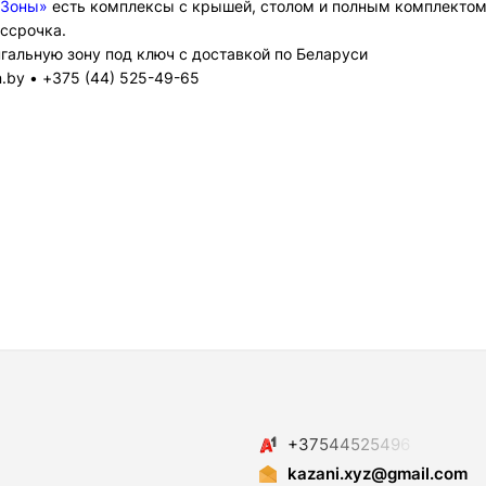
 Зоны»
есть комплексы с крышей, столом и полным комплектом 
ассрочка.
гальную зону под ключ с доставкой по Беларуси
.by • +375 (44) 525-49-65
+
3
7
5
4
4
5
2
5
4
9
6
kazani.xyz@gmail.com