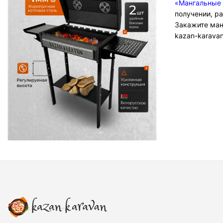
«Мангальные
получении, р
Закажите ман
kazan-karavan