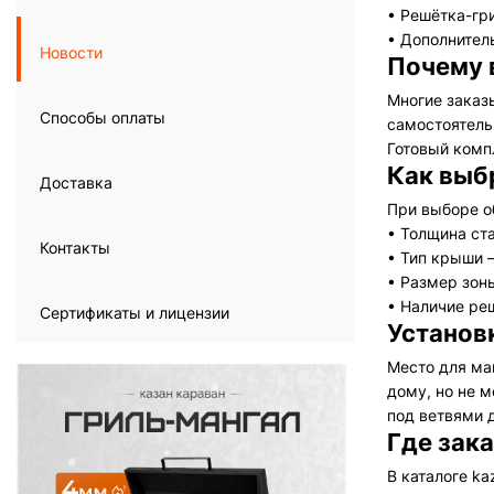
•
Решётка-гри
•
Дополнитель
Новости
Почему 
Многие заказы
Способы оплаты
самостоятель
Готовый комп
Как выб
Доставка
При выборе о
•
Толщина ста
Контакты
•
Тип крыши —
•
Размер зоны
•
Наличие ре
Сертификаты и лицензии
Установ
Место для ма
дому, но не 
под ветвями 
Где зак
В каталоге k