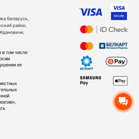
ика Беларусь,
нский район,
 Ждановичи,
 в том числе
росам
рушении их
местных
тельных
енной
еатив»,
ать