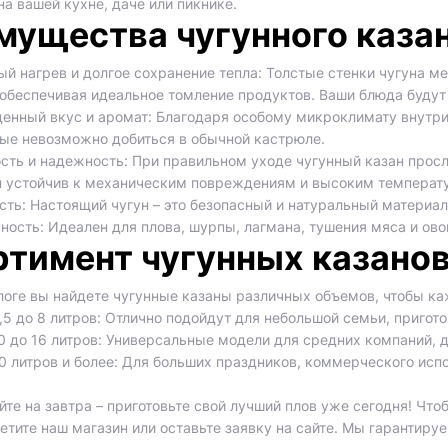
а вашей кухне, даче или пикнике.
ущества чугунного казан
 нагрев и долгое сохранение тепла: Толстые стенки чугуна м
 обеспечивая идеальное томление продуктов. Ваши блюда будут
нный вкус и аромат: Благодаря особому микроклимату внутри
рые невозможно добиться в обычной кастрюле.
ть и надежность: При правильном уходе чугунный казан просл
н устойчив к механическим повреждениям и высоким температ
ть: Настоящий чугун – это безопасный и натуральный материал
ость: Идеален для плова, шурпы, лагмана, тушения мяса и ово
тимент чугунных казанов
логе вы найдете чугунные казаны различных объемов, чтобы к
,5 до 8 литров: Отлично подойдут для небольшой семьи, пригото
0 до 16 литров: Универсальные модели для средних компаний, д
0 литров и более: Для больших праздников, коммерческого исп
те на завтра – приготовьте свой лучший плов уже сегодня! Что
сетите наш магазин или оставьте заявку на сайте. Мы гарантир