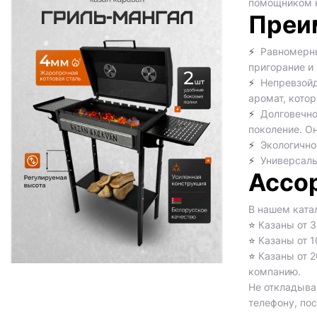
помощником н
Преим
Равномерный
⚡
пригорание и
Непревзойде
⚡
аромат, кото
Долговечнос
⚡
поколение. О
Экологичнос
⚡
Универсальн
⚡
Ассор
В нашем ката
Казаны от 3
⭐️
Казаны от 1
⭐️
Казаны от 2
⭐️
компанию.
Не откладывай
телефону, по