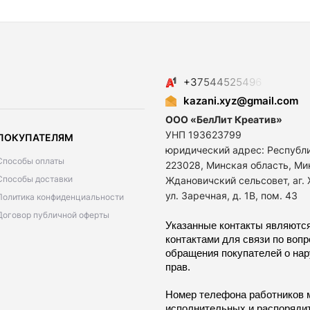
+
3
7
5
4
4
5
2
5
4
9
6
kazani.xyz@gmail.com
ООО «БелЛит Креатив»
УНП 193623799
ПОКУПАТЕЛЯМ
юридический адрес: Республ
Способы оплаты
223028, Минская область, Ми
Способы доставки
Ждановичский сельсовет, аг.
ул. Заречная, д. 1В, пом. 43
Политика конфиденциальности
Договор публичной оферты
Указанные контакты являются
контактами для связи по воп
обращения покупателей о на
прав.
Номер телефона работников 
исполнительных и распоряди