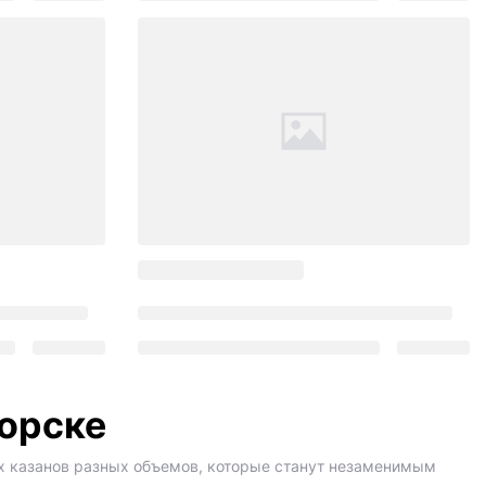
горске
х казанов разных объемов, которые станут незаменимым