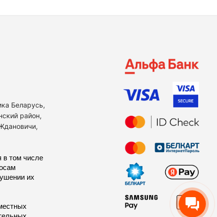
ика Беларусь,
нский район,
 Ждановичи,
 в том числе
росам
рушении их
местных
тельных