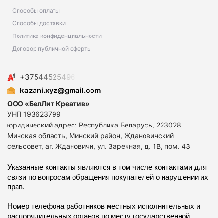
Способы оплаты
Способы доставки
Политика конфиденциальности
Договор публичной оферты
+
3
7
5
4
4
5
2
5
4
9
6
kazani.xyz@gmail.com
ООО «БелЛит Креатив»
УНП 193623799
юридический адрес: Республика Беларусь, 223028,
Минская область, Минский район, Ждановичский
сельсовет, аг. Ждановичи, ул. Заречная, д. 1В, пом. 43
Указанные контакты являются в том числе контактами для
связи по вопросам обращения покупателей о нарушении их
прав.
Номер телефона работников местных исполнительных и
распорядительных органов по месту государственной