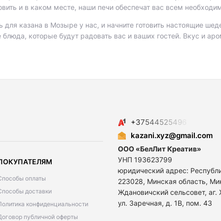
овить и в каком месте, наши печи обеспечат вас всем необходи
 для казана в Мозыре у нас, и начните готовить настоящие шед
блюда, которые будут радовать вас и ваших гостей. Вкус и аро
.
+
3
7
5
4
4
5
2
5
4
9
6
kazani.xyz@gmail.com
ООО «БелЛит Креатив»
УНП 193623799
ПОКУПАТЕЛЯМ
юридический адрес: Республ
Способы оплаты
223028, Минская область, Ми
Способы доставки
Ждановичский сельсовет, аг.
ул. Заречная, д. 1В, пом. 43
Политика конфиденциальности
Договор публичной оферты