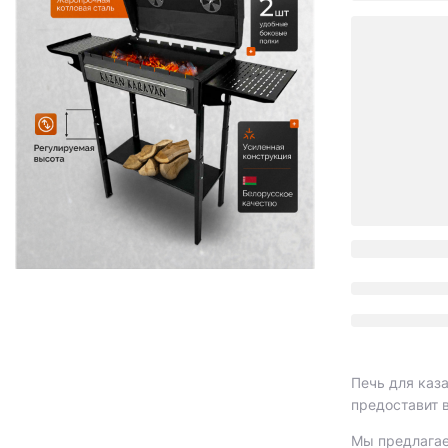
Печь для каза
предоставит 
Мы предлагае