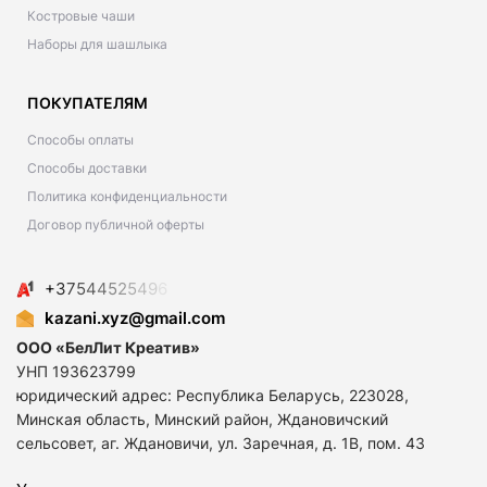
Костровые чаши
Наборы для шашлыка
ПОКУПАТЕЛЯМ
Способы оплаты
Способы доставки
Политика конфиденциальности
Договор публичной оферты
+
3
7
5
4
4
5
2
5
4
9
6
kazani.xyz@gmail.com
ООО «БелЛит Креатив»
УНП 193623799
юридический адрес: Республика Беларусь, 223028,
Минская область, Минский район, Ждановичский
сельсовет, аг. Ждановичи, ул. Заречная, д. 1В, пом. 43