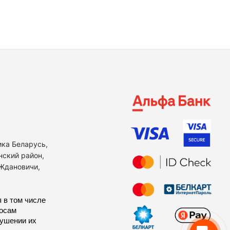
ика Беларусь,
нский район,
 Ждановичи,
 в том числе
росам
рушении их