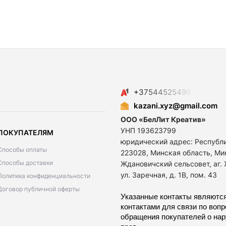
+
3
7
5
4
4
5
2
5
4
9
6
kazani.xyz@gmail.com
ООО «БелЛит Креатив»
УНП 193623799
ПОКУПАТЕЛЯМ
юридический адрес: Республ
Способы оплаты
223028, Минская область, Ми
Способы доставки
Ждановичский сельсовет, аг.
ул. Заречная, д. 1В, пом. 43
Политика конфиденциальности
Договор публичной оферты
Указанные контакты являются
контактами для связи по воп
обращения покупателей о на