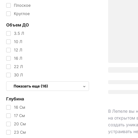
Плоское
Круглое
Объем ДО
3.5 Л
10 Л
12 Л
16 Л
22 Л
30 Л
Показать еще (16)
Глубина
16 См
В Лепеле вы 
17 См
на открытом 
20 См
создать уник
устраивать н
23 См