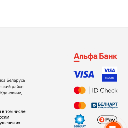
ика Беларусь,
нский район,
 Ждановичи,
 в том числе
росам
рушении их