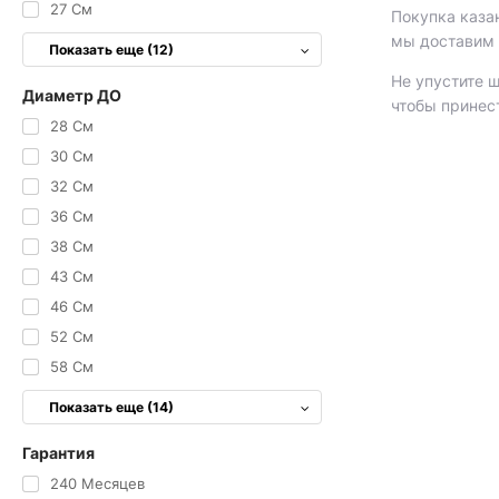
27 См
Покупка казан
мы доставим 
Показать еще (12)
Не упустите 
Диаметр ДО
чтобы принес
28 См
30 См
32 См
36 См
38 См
43 См
46 См
52 См
58 См
Показать еще (14)
Гарантия
240 Месяцев