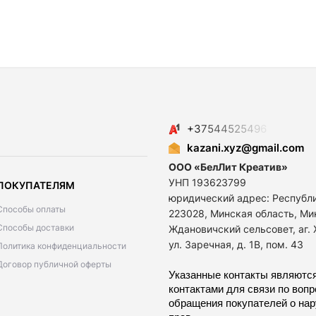
+
3
7
5
4
4
5
2
5
4
9
6
kazani.xyz@gmail.com
ООО «БелЛит Креатив»
УНП 193623799
ПОКУПАТЕЛЯМ
юридический адрес: Республ
Способы оплаты
223028, Минская область, Ми
Способы доставки
Ждановичский сельсовет, аг.
ул. Заречная, д. 1В, пом. 43
Политика конфиденциальности
Договор публичной оферты
Указанные контакты являются
контактами для связи по воп
обращения покупателей о на