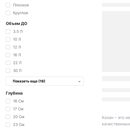
Плоское
Круглое
Объем ДО
3.5 Л
10 Л
12 Л
16 Л
22 Л
30 Л
Показать еще (16)
Глубина
16 См
17 См
20 См
Казан – это 
качественных
23 См