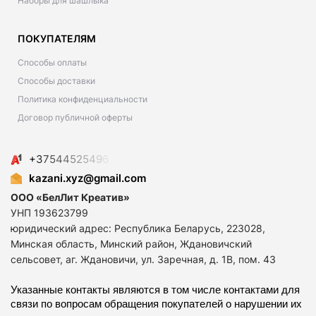
Наборы для шашлыка
ПОКУПАТЕЛЯМ
Способы оплаты
Способы доставки
Политика конфиденциальности
Договор публичной оферты
+
3
7
5
4
4
5
2
5
4
9
6
kazani.xyz@gmail.com
ООО «БелЛит Креатив»
УНП 193623799
юридический адрес: Республика Беларусь, 223028,
Минская область, Минский район, Ждановичский
сельсовет, аг. Ждановичи, ул. Заречная, д. 1В, пом. 43
Указанные контакты являются в том числе контактами для
связи по вопросам обращения покупателей о нарушении их