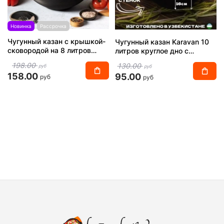
Новинка
Рассрочка
Чугунный казан с крышкой-
Чугунный казан Karavan 10
сковородой на 8 литров
литров круглое дно с
плоское дно
алюминиевой крышкой
198.00
130.00
руб
руб
158.00
95.00
руб
руб