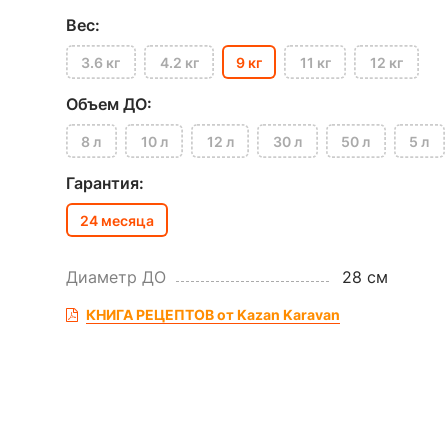
Вес:
3.6 кг
4.2 кг
9 кг
11 кг
12 кг
Объем ДО:
8 л
10 л
12 л
30 л
50 л
5 л
Гарантия:
24 месяца
Диаметр ДО
28 см
КНИГА РЕЦЕПТОВ от Kazan Karavan