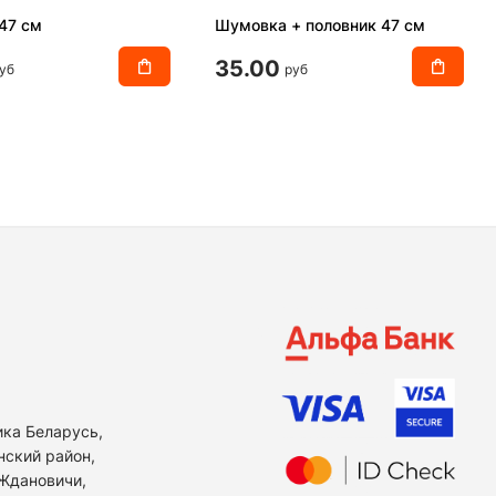
47 см
Шумовка + половник 47 см
35.00
уб
руб
ика Беларусь,
нский район,
 Ждановичи,