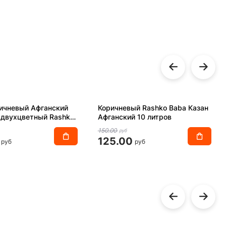
ичневый Афганский
Коричневый Rashko Baba Казан
 двухцветный Rashko
Афганский 10 литров
150.00
руб
125.00
руб
руб