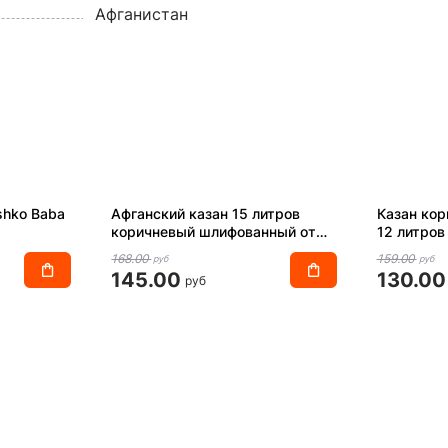
Афганистан
shko Baba
Афганский казан 15 литров
Казан кор
коричневый шлифованный от
12 литров
Rashko Baba
Baba
168.00
159.00
руб
руб
145.00
130.00
руб