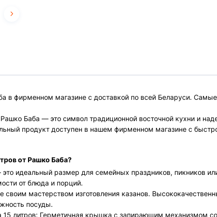
аба в фирменном магазине с доставкой по всей Беларуси. Самы
я Рашко Баба — это символ традиционной восточной кухни и над
икальный продукт доступен в нашем фирменном магазине с быстр
итров от Рашко Баба?
— это идеальный размер для семейных праздников, пикников ил
мости от блюда и порций.
ное своим мастерством изготовления казанов. Высококачествен
ежность посуды.
на 15 литров: Герметичная крышка с запирающим механизмом с