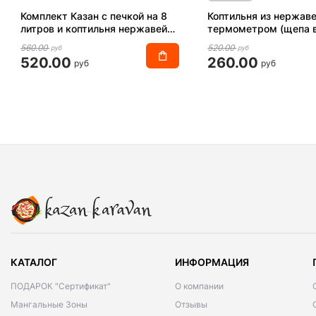
Комплект Казан с печкой на 8
Коптильня из нержаве
литров и коптильня нержавейка
термометром (щепа в
+ 12 подарков "Суперкомплект"
560.00
520.00
руб
руб
520.00
260.00
руб
руб
КАТАЛОГ
ИНФОРМАЦИЯ
ПОДАРОК "Сертификат"
О компании
Мангальные Зоны
Отзывы