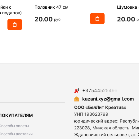
йки с
Половник 47 см
Шумовка 
 подарок)
20.00
20.00
руб
р
+
3
7
5
4
4
5
2
5
4
9
6
kazani.xyz@gmail.com
ООО «БелЛит Креатив»
УНП 193623799
ПОКУПАТЕЛЯМ
юридический адрес: Республ
Способы оплаты
223028, Минская область, Ми
Способы доставки
Ждановичский сельсовет, аг.