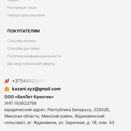
Костровые чаши
Наборы для шашлыка
ПОКУПАТЕЛЯМ
Способы оплаты
Способы доставки
Политика конфиденциальности
Договор публичной оферты
+
3
7
5
4
4
5
2
5
4
9
6
kazani.xyz@gmail.com
ООО «БелЛит Креатив»
УНП 193623799
юридический адрес: Республика Беларусь, 223028,
Минская область, Минский район, Ждановичский
сельсовет, аг. Ждановичи, ул. Заречная, д. 1В, пом. 43