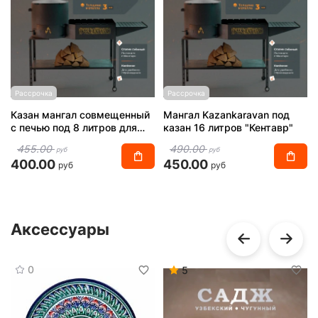
Рассрочка
Рассрочка
Казан мангал совмещенный
Мангал Kazankaravan под
с печью под 8 литров для
казан 16 литров "Кентавр"
шампуров и казана 3 мм
455.00
490.00
руб
руб
"Кентавр"
400.00
450.00
руб
руб
Аксессуары
0
5