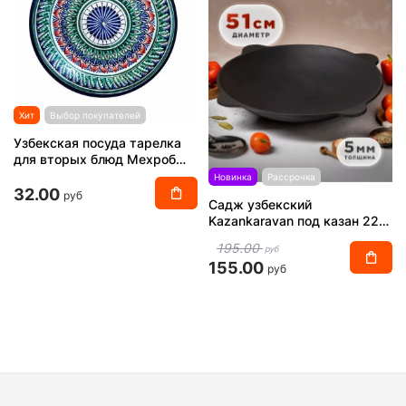
Хит
Выбор покупателей
Узбекская посуда тарелка
для вторых блюд Мехроб
синяя 27 см (Ляган)
Новинка
Рассрочка
32.00
руб
Садж узбекский
Kazankaravan под казан 22
литра
195.00
руб
155.00
руб