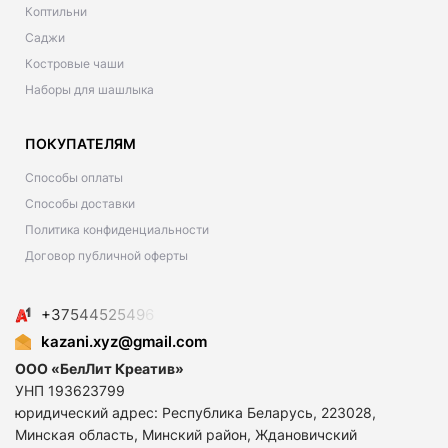
Коптильни
Саджи
Костровые чаши
Наборы для шашлыка
ПОКУПАТЕЛЯМ
Способы оплаты
Способы доставки
Политика конфиденциальности
Договор публичной оферты
+
3
7
5
4
4
5
2
5
4
9
6
kazani.xyz@gmail.com
ООО «БелЛит Креатив»
УНП 193623799
юридический адрес: Республика Беларусь, 223028,
Минская область, Минский район, Ждановичский