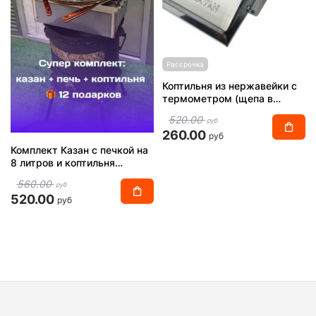
Рассрочка
Коптильня из нержавейки с
термометром (щепа в
подарок)
520.00
руб
260.00
руб
Комплект Казан с печкой на
8 литров и коптильня
нержавейка + 12 подарков
560.00
руб
"Суперкомплект"
520.00
руб