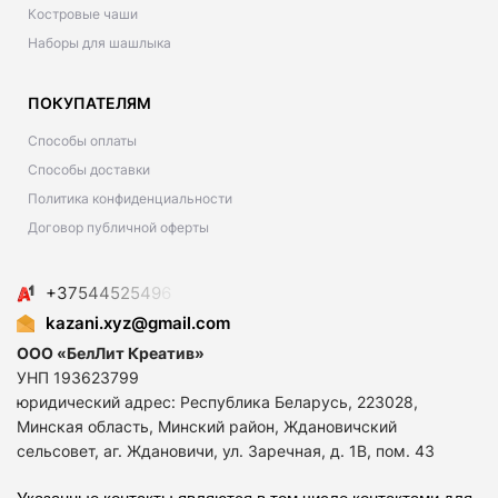
Костровые чаши
Наборы для шашлыка
ПОКУПАТЕЛЯМ
Способы оплаты
Способы доставки
Политика конфиденциальности
Договор публичной оферты
+
3
7
5
4
4
5
2
5
4
9
6
kazani.xyz@gmail.com
ООО «БелЛит Креатив»
УНП 193623799
юридический адрес: Республика Беларусь, 223028,
Минская область, Минский район, Ждановичский
сельсовет, аг. Ждановичи, ул. Заречная, д. 1В, пом. 43