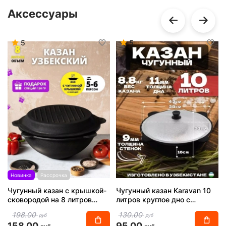
Аксессуары
5
5
Новинка
Рассрочка
Чугунный казан с крышкой-
Чугунный казан Karavan 10
сковородой на 8 литров
литров круглое дно с
плоское дно
алюминиевой крышкой
198.00
130.00
руб
руб
158.00
95.00