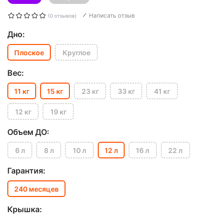
Написать отзыв
(0 отзывов)
Дно:
Плоское
Круглое
Вес:
11 кг
15 кг
23 кг
33 кг
41 кг
12 кг
19 кг
Объем ДО:
6 л
8 л
10 л
12 л
16 л
22 л
Гарантия:
240 месяцев
Крышка: